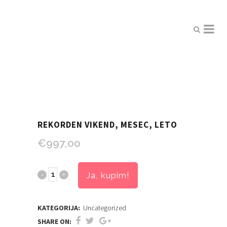
REKORDEN VIKEND, MESEC, LETO
€
997,00
Rekorden
Ja, kupim!
vikend,
KATEGORIJA:
Uncategorized
mesec,
SHARE ON: