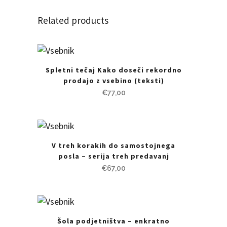
leto
Related products
quantity
Spletni tečaj Kako doseči rekordno
prodajo z vsebino (teksti)
€
77,00
V treh korakih do samostojnega
posla – serija treh predavanj
€
67,00
Šola podjetništva – enkratno