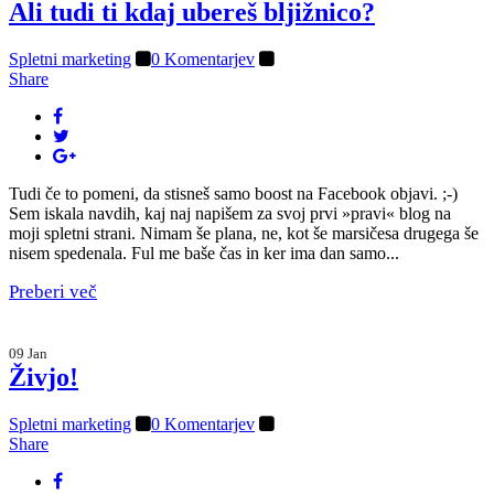
Ali tudi ti kdaj ubereš bljižnico?
Spletni marketing
0 Komentarjev
Share
Tudi če to pomeni, da stisneš samo boost na Facebook objavi. ;-)
Sem iskala navdih, kaj naj napišem za svoj prvi »pravi« blog na
moji spletni strani. Nimam še plana, ne, kot še marsičesa drugega še
nisem spedenala. Ful me baše čas in ker ima dan samo...
Preberi več
09 Jan
Živjo!
Spletni marketing
0 Komentarjev
Share