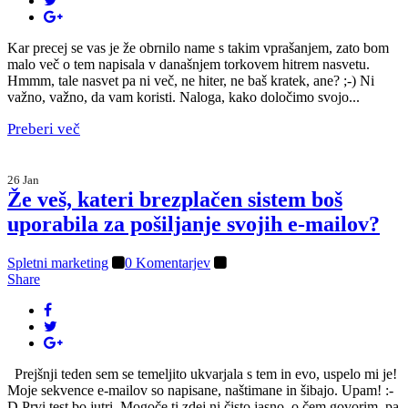
Kar precej se vas je že obrnilo name s takim vprašanjem, zato bom
malo več o tem napisala v današnjem torkovem hitrem nasvetu.
Hmmm, tale nasvet pa ni več, ne hiter, ne baš kratek, ane? ;-) Ni
važno, važno, da vam koristi. Naloga, kako določimo svojo...
Preberi več
26 Jan
Že veš, kateri brezplačen sistem boš
uporabila za pošiljanje svojih e-mailov?
Spletni marketing
0 Komentarjev
Share
Prejšnji teden sem se temeljito ukvarjala s tem in evo, uspelo mi je!
Moje sekvence e-mailov so napisane, naštimane in šibajo. Upam! :-
D Prvi test bo jutri. Mogoče ti zdej ni čisto jasno, o čem govorim, pa