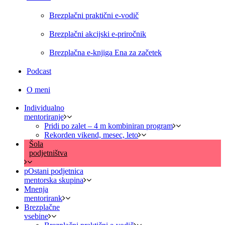
Brezplačni praktični e-vodič
Brezplačni akcijski e-priročnik
Brezplačna e-knjiga Ena za začetek
Podcast
O meni
Individualno
mentoriranje
Pridi po zalet – 4 m kombiniran program
Rekorden vikend, mesec, leto
Šola
podjetništva
pOstani podjetnica
mentorska skupina
Mnenja
mentorirank
Brezplačne
vsebine