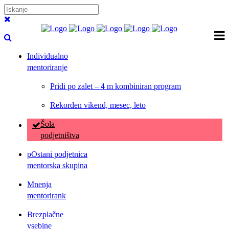
Individualno
mentoriranje
Pridi po zalet – 4 m kombiniran program
Rekorden vikend, mesec, leto
Šola
podjetništva
pOstani podjetnica
mentorska skupina
Mnenja
mentorirank
Brezplačne
vsebine