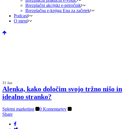
Brezplačni praktični e-vodič
Brezplačni akcijski e-priročnik
Brezplačna e-knjiga Ena za začetek
Podcast
O meni
31 Jan
Alenka, kako določim svojo tržno nišo in
idealno stranko?
Spletni marketing
0 Komentarjev
Share