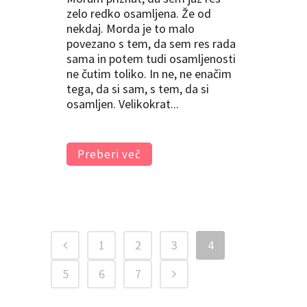
zelo redko osamljena. Že od
nekdaj. Morda je to malo
povezano s tem, da sem res rada
sama in potem tudi osamljenosti
ne čutim toliko. In ne, ne enačim
tega, da si sam, s tem, da si
osamljen. Velikokrat...
Preberi več
1
2
3
4
5
6
7