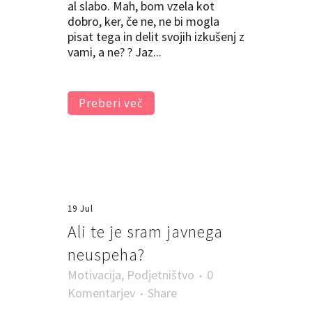
al slabo. Mah, bom vzela kot
dobro, ker, če ne, ne bi mogla
pisat tega in delit svojih izkušenj z
vami, a ne? ? Jaz...
Preberi več
19 Jul
Ali te je sram javnega
neuspeha?
Motivacija
,
Podjetništvo
0
Komentarjev
Share