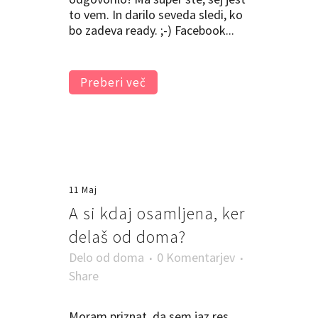
to vem. In darilo seveda sledi, ko
bo zadeva ready. ;-) Facebook...
Preberi več
11 Maj
A si kdaj osamljena, ker
delaš od doma?
Delo od doma
0 Komentarjev
Share
Moram priznat, da sem jaz res