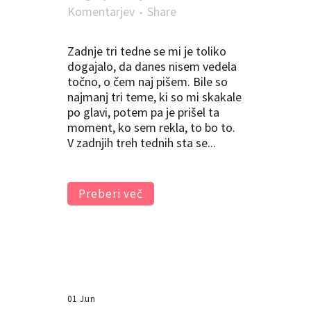
Komentarjev
Share
Zadnje tri tedne se mi je toliko
dogajalo, da danes nisem vedela
točno, o čem naj pišem. Bile so
najmanj tri teme, ki so mi skakale
po glavi, potem pa je prišel ta
moment, ko sem rekla, to bo to.
V zadnjih treh tednih sta se...
Preberi več
01 Jun