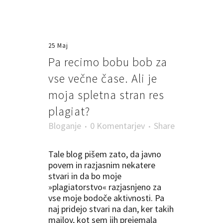
25 Maj
Pa recimo bobu bob za
vse večne čase. Ali je
moja spletna stran res
plagiat?
Bloganje
0 Komentarjev
Share
Tale blog pišem zato, da javno
povem in razjasnim nekatere
stvari in da bo moje
»plagiatorstvo« razjasnjeno za
vse moje bodoče aktivnosti. Pa
naj pridejo stvari na dan, ker takih
mailov, kot sem jih prejemala