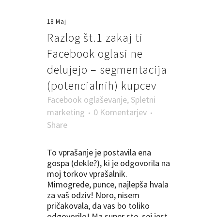
18 Maj
Razlog št.1 zakaj ti
Facebook oglasi ne
delujejo – segmentacija
(potencialnih) kupcev
Facebook oglaševanje
,
Spletni
marketing
0 Komentarjev
Share
To vprašanje je postavila ena
gospa (dekle?), ki je odgovorila na
moj torkov vprašalnik.
Mimogrede, punce, najlepša hvala
za vaš odziv! Noro, nisem
pričakovala, da vas bo toliko
odgovorilo! Ma super ste, sej jest