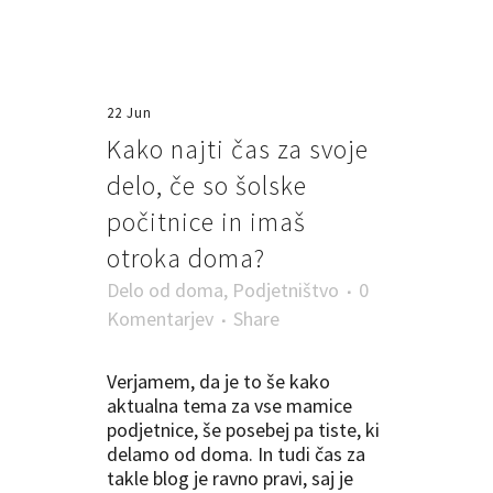
22 Jun
Kako najti čas za svoje
delo, če so šolske
počitnice in imaš
otroka doma?
Delo od doma
,
Podjetništvo
0
Komentarjev
Share
Verjamem, da je to še kako
aktualna tema za vse mamice
podjetnice, še posebej pa tiste, ki
delamo od doma. In tudi čas za
takle blog je ravno pravi, saj je